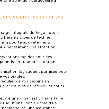
t une attention particulière à
ions diversifiées pour vos
harge intégrale du linge hôtelier
ifférents types de textiles.
ulier apporté aux vêtements
aux nécessitant une attention
terventions rapides pour des
 garantissant une présentation
rganisation logistique optimisée pour
 vos textiles.
t régulier de vos besoins en
es processus et de réduire les coûts
vre une organisation sans faille
Nos solutions vont au-delà d'un
i personnalisé, une assistance