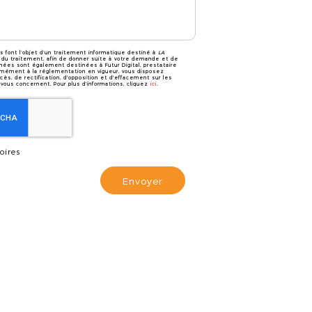
es font l’objet d’un traitement informatique destiné à
LA
 du traitement, afin de donner suite à votre demande et de
nées sont également destinées à Futur Digital, prestataire
mément à la réglementation en vigueur, vous disposez
ès, de rectification, d'opposition et d'effacement sur les
vous concernent. Pour plus d’informations, cliquez
ici
.
oires