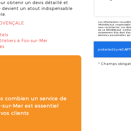
r obtenir un devis détaillé et
 devient un atout indispensable
le.
PROVENÇALE
Les informations recueilli
PROVENÇALE
, responsable
vous recontacter. Les don
de LA PROVENÇALE. Confor
notamment d'un droit d'acc
tels
données personnelles qui 
teliers à Fos-sur-Mer
es
*
Champs obligat
ns combien un
service de
s-sur-Mer
est essentiel
 vos clients