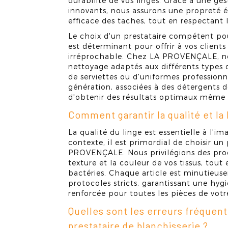
durabilité de vos linges. Grâce à une ge
innovants, nous assurons une propreté é
efficace des taches, tout en respectant
Le choix d'un prestataire compétent pou
est déterminant pour offrir à vos client
irréprochable. Chez LA PROVENÇALE, n
nettoyage adaptés aux différents types de
de serviettes ou d'uniformes profession
génération, associées à des détergents 
d'obtenir des résultats optimaux même po
Comment garantir la qualité et la 
La qualité du linge est essentielle à l'
contexte, il est primordial de choisir un
PROVENÇALE. Nous privilégions des procé
texture et la couleur de vos tissus, tout
bactéries. Chaque article est minutieuse
protocoles stricts, garantissant une hyg
renforcée pour toutes les pièces de votre
Quelles sont les erreurs fréquent
prestataire de blanchisserie ?