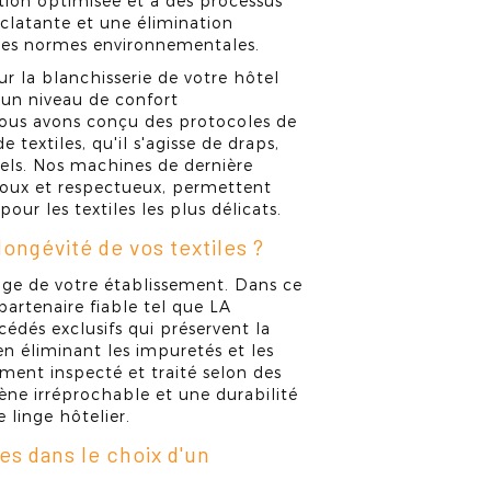
stion optimisée et à des processus
clatante et une élimination
 les normes environnementales.
r la blanchisserie de votre hôtel
s un niveau de confort
ous avons conçu des protocoles de
 textiles, qu'il s'agisse de draps,
nels. Nos machines de dernière
doux et respectueux, permettent
ur les textiles les plus délicats.
longévité de vos textiles ?
image de votre établissement. Dans ce
 partenaire fiable tel que LA
dés exclusifs qui préservent la
 en éliminant les impuretés et les
ment inspecté et traité selon des
iène irréprochable et une durabilité
 linge hôtelier.
es dans le choix d'un