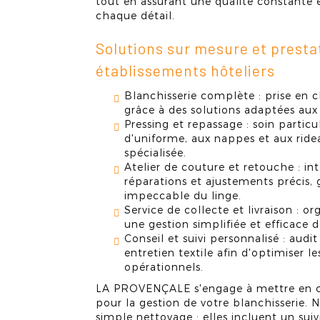
tout en assurant une qualité constante e
chaque détail.
Solutions sur mesure et prestat
établissements hôteliers
Blanchisserie complète : prise en c
grâce à des solutions adaptées aux d
Pressing et repassage : soin partic
d'uniforme, aux nappes et aux ride
spécialisée.
Atelier de couture et retouche : in
réparations et ajustements précis,
impeccable du linge.
Service de collecte et livraison : o
une gestion simplifiée et efficace de
Conseil et suivi personnalisé : audi
entretien textile afin d'optimiser l
opérationnels.
LA PROVENÇALE s'engage à mettre en œu
pour la gestion de votre blanchisserie. 
simple nettoyage : elles incluent un suiv