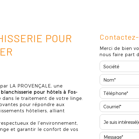
Qui sommes-nous ?
Nos prestations
Galerie photos
Actualités
HISSERIE POUR
Contactez
MER
Merci de bien vo
nous faire part
es par LA PROVENÇALE, une
 blanchisserie pour hôtels à Fos-
té dans le traitement de votre linge.
novantes pour répondre aux
issements hôteliers, alliant
t respectueux de l'environnement,
inge et garantir le confort de vos