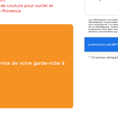
els
r de couture pour ourlet et
e-Provence
Les informations recueilli
PROVENÇALE
, responsable
vous recontacter. Les don
de LA PROVENÇALE. Confor
notamment d'un droit d'acc
données personnelles qui 
*
Champs obligat
ervice de votre garde-robe à