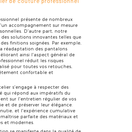
lier de couture professionnel
fessionnel présente de nombreux
z d'un accompagnement sur mesure
sonnelles. D'autre part, notre
des solutions innovantes telles que
des finitions soignées. Par exemple,
 la réadaptation des pantalons
liorant ainsi l'aspect général de
fessionnel réduit les risques
nalisé pour toutes vos retouches,
vêtement confortable et
telier s'engage à respecter des
lité qui répond aux impératifs du
nt sur l'entretien régulier de vos
ie et de préserver leur élégance.
nutie, et l'expérience cumulative
 maîtrise parfaite des matériaux et
es et modernes.
ction se manifeste dans la qualité de