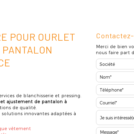
Qui sommes-nous ?
Nos prestations
Galerie photos
Actualités
RE POUR OURLET
Contactez
 PANTALON
Merci de bien vo
nous faire part
CE
vices de blanchisserie et pressing.
t et ajustement de pantalon à
tions de qualité.
 solutions innovantes adaptées à
aque vêtement