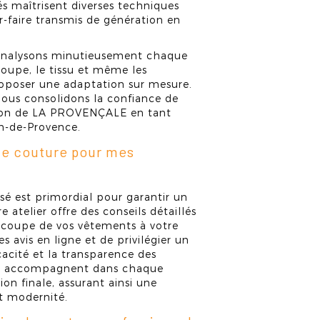
és maîtrisent diverses techniques
r-faire transmis de génération en
 analysons minutieusement chaque
oupe, le tissu et même les
roposer une adaptation sur mesure.
nous consolidons la confiance de
ation de LA PROVENÇALE en tant
on-de-Provence.
de couture pour mes
isé est primordial pour garantir un
 atelier offre des conseils détaillés
a coupe de vos vêtements à votre
es avis en ligne et de privilégier un
icacité et la transparence des
ous accompagnent dans chaque
tion finale, assurant ainsi une
et modernité.