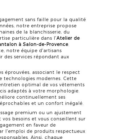
gement sans faille pour la qualité
nnées, notre entreprise propose
aines de la blanchisserie, du
tise particulière dans l'
Atelier de
antalon à Salon-de-Provence
.
, notre équipe d'artisans
r des services répondant aux
 éprouvées, associant le respect
n de technologies modernes. Cette
entretien optimal de vos vêtements
écis adaptés à votre morphologie.
liore continuellement ses
rréprochables et un confort inégalé.
passage premium ou un ajustement
t vos besoins et vous conseillent sur
engagement en faveur de
ar l'emploi de produits respectueux
esponsables. Ainsi, chaque