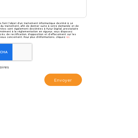
es font l’objet d’un traitement informatique destiné à
LA
 du traitement, afin de donner suite à votre demande et de
nées sont également destinées à Futur Digital, prestataire
mément à la réglementation en vigueur, vous disposez
ès, de rectification, d'opposition et d'effacement sur les
vous concernent. Pour plus d’informations, cliquez
ici
.
oires